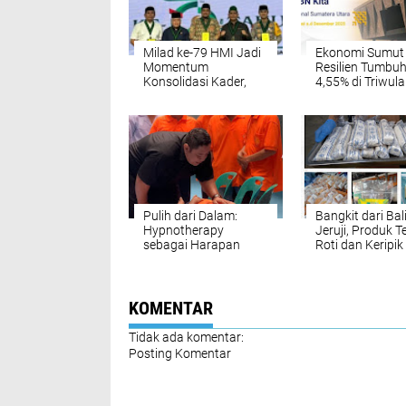
Milad ke-79 HMI Jadi
Ekonomi Sumut
Momentum
Resilien Tumbu
Konsolidasi Kader,
4,55% di Triwulan
Gubernur Sumut
2025, APBN Real
Dukung Pelaksanaan
95% Dorong
Kongres XXXIII
Penurunan
Kemiskinan dan
Pengangguran
Pulih dari Dalam:
Bangkit dari Bal
Hypnotherapy
Jeruji, Produk 
sebagai Harapan
Roti dan Keripik
Baru Rehabilitasi
Tembus Pasar!
Sosial di Rutan Kelas I
Medan
KOMENTAR
Tidak ada komentar:
Posting Komentar