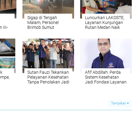
Sigap di Tengah
Luncurkan LAKOSTE,
h
Malam, Personel
Layanan Kunjungan
 III-
Brimob Sumut
Rutan Medan Naik
isasi
Selamatkan Korban
Kelas
Laka Tunggal di
Depan Mako
ik
Sutan Fauzi Tekankan
Afif Abdillah: Perda
Tempe,
Pelayanan Kesehatan
Sistem Kesehatan
Tanpa Penolakan Jadi
Jadi Fondasi Layanan
Prioritas
Kesehatan Tanpa
Diskriminasi
Tampilkan