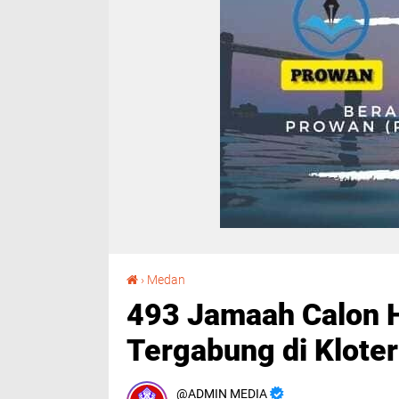
493 Jamaah Calon Haji Padangsidimpuan Tergabung di Kloter 20 dan 21
›
Medan
493 Jamaah Calon 
Tergabung di Kloter
ADMIN MEDIA