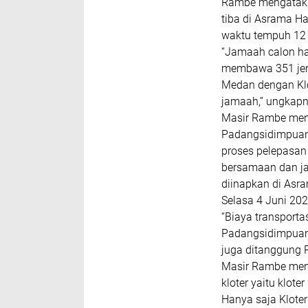
Rambe mengataka
tiba di Asrama H
waktu tempuh 12 
“Jamaah calon ha
membawa 351 jema
Medan dengan Kl
jamaah,” ungkapn
Masir Rambe menj
Padangsidimpuan 
proses pelepasan
bersamaan dan ja
diinapkan di Asr
Selasa 4 Juni 202
“Biaya transporta
Padangsidimpuan.
juga ditanggung 
Masir Rambe men
kloter yaitu klot
Hanya saja Kloter