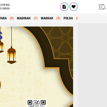
KAMIS
8 2026
TARA
(9)
MADINAH
(7)
MAKKAH
(5)
POLDA
(5)
KRIMINAL
(1)