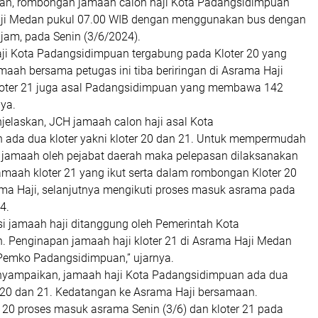
n, rombongan jamaah calon haji Kota Padangsidimpuan
aji Medan pukul 07.00 WIB dengan menggunakan bus dengan
jam, pada Senin (3/6/2024).
ji Kota Padangsidimpuan tergabung pada Kloter 20 yang
ah bersama petugas ini tiba beriringan di Asrama Haji
oter 21 juga asal Padangsidimpuan yang membawa 142
ya.
elaskan, JCH jamaah calon haji asal Kota
ada dua kloter yakni kloter 20 dan 21. Untuk mempermudah
 jamaah oleh pejabat daerah maka pelepasan dilaksanakan
maah kloter 21 yang ikut serta dalam rombongan Kloter 20
ama Haji, selanjutnya mengikuti proses masuk asrama pada
4.
si jamaah haji ditanggung oleh Pemerintah Kota
 Penginapan jamaah haji kloter 21 di Asrama Haji Medan
Pemko Padangsidimpuan,” ujarnya.
yampaikan, jamaah haji Kota Padangsidimpuan ada dua
er 20 dan 21. Kedatangan ke Asrama Haji bersamaan.
 20 proses masuk asrama Senin (3/6) dan kloter 21 pada