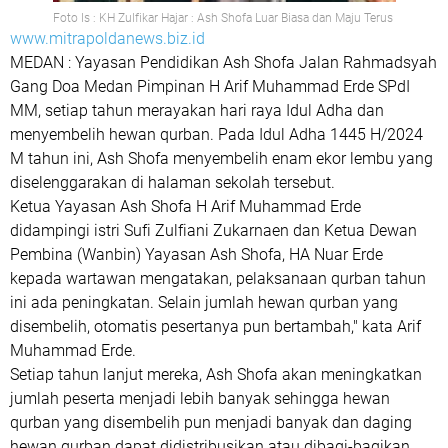
Foto Is : KH Zulfikar Hajar : Ash Shofa Luar Biasa dan Maju Terus
www.mitrapoldanews.biz.id
MEDAN : Yayasan Pendidikan Ash Shofa Jalan Rahmadsyah
Gang Doa Medan Pimpinan H Arif Muhammad Erde SPdI
MM, setiap tahun merayakan hari raya Idul Adha dan
menyembelih hewan qurban. Pada Idul Adha 1445 H/2024
M tahun ini, Ash Shofa menyembelih enam ekor lembu yang
diselenggarakan di halaman sekolah tersebut.
Ketua Yayasan Ash Shofa H Arif Muhammad Erde
didampingi istri Sufi Zulfiani Zukarnaen dan Ketua Dewan
Pembina (Wanbin) Yayasan Ash Shofa, HA Nuar Erde
kepada wartawan mengatakan, pelaksanaan qurban tahun
ini ada peningkatan. Selain jumlah hewan qurban yang
disembelih, otomatis pesertanya pun bertambah," kata Arif
Muhammad Erde.
Setiap tahun lanjut mereka, Ash Shofa akan meningkatkan
jumlah peserta menjadi lebih banyak sehingga hewan
qurban yang disembelih pun menjadi banyak dan daging
hewan qurban dapat didistribusikan atau dibagi-bagikan