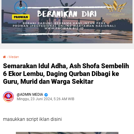
›
Medan
Semarakan Idul Adha, Ash Shofa Sembelih 6 Ekor Lembu, Daging Qurban Dibagi ke Guru, Murid dan Warga Sekitar
Semarakan Idul Adha, Ash Shofa Sembelih
6 Ekor Lembu, Daging Qurban Dibagi ke
Guru, Murid dan Warga Sekitar
ADMIN MEDIA
Minggu, 23 Juni 2024, 5:26 AM WIB
masukkan script iklan disini