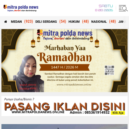
SABTU
8 08 2026
(923)
(54)
(48)
(48)
MEDAN
DELI SERDANG
HUKUM
NASIONAL
JAKAR