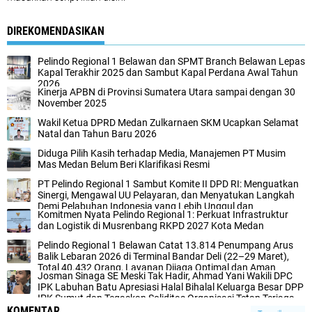
DIREKOMENDASIKAN
Pelindo Regional 1 Belawan dan SPMT Branch Belawan Lepas
Kapal Terakhir 2025 dan Sambut Kapal Perdana Awal Tahun
2026
Kinerja APBN di Provinsi Sumatera Utara sampai dengan 30
November 2025
Wakil Ketua DPRD Medan Zulkarnaen SKM Ucapkan Selamat
Natal dan Tahun Baru 2026
Diduga Pilih Kasih terhadap Media, Manajemen PT Musim
Mas Medan Belum Beri Klarifikasi Resmi
PT Pelindo Regional 1 Sambut Komite II DPD RI: Menguatkan
Sinergi, Mengawal UU Pelayaran, dan Menyatukan Langkah
Demi Pelabuhan Indonesia yang Lebih Unggul dan
Komitmen Nyata Pelindo Regional 1: Perkuat Infrastruktur
Berkelanjutan
dan Logistik di Musrenbang RKPD 2027 Kota Medan
Pelindo Regional 1 Belawan Catat 13.814 Penumpang Arus
Balik Lebaran 2026 di Terminal Bandar Deli (22–29 Maret),
Total 40.432 Orang, Layanan Dijaga Optimal dan Aman
Josman Sinaga SE Meski Tak Hadir, Ahmad Yani Wakili DPC
IPK Labuhan Batu Apresiasi Halal Bihalal Keluarga Besar DPP
IPK Sumut dan Tegaskan Soliditas Organisasi Tetap Terjaga
dan Kompak.
KOMENTAR