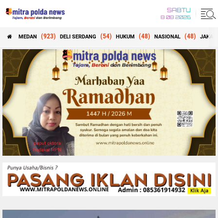
SABTU
8 08 2026
(923)
(54)
(48)
(48)
MEDAN
DELI SERDANG
HUKUM
NASIONAL
JAKAR