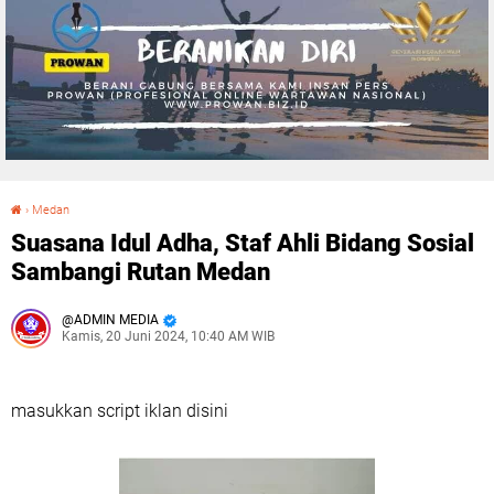
›
Medan
Suasana Idul Adha, Staf Ahli Bidang Sosial Sambangi Rutan Medan
Suasana Idul Adha, Staf Ahli Bidang Sosial
Sambangi Rutan Medan
ADMIN MEDIA
Kamis, 20 Juni 2024, 10:40 AM WIB
masukkan script iklan disini