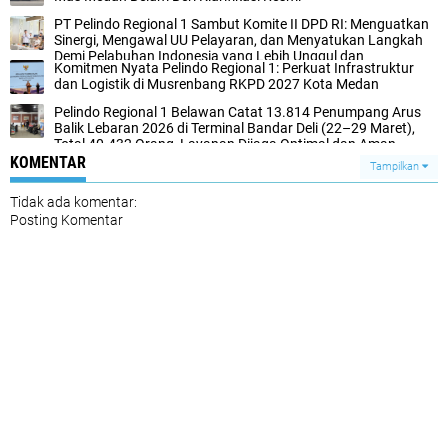
PT Pelindo Regional 1 Sambut Komite II DPD RI: Menguatkan
Sinergi, Mengawal UU Pelayaran, dan Menyatukan Langkah
Demi Pelabuhan Indonesia yang Lebih Unggul dan
Komitmen Nyata Pelindo Regional 1: Perkuat Infrastruktur
Berkelanjutan
dan Logistik di Musrenbang RKPD 2027 Kota Medan
Pelindo Regional 1 Belawan Catat 13.814 Penumpang Arus
Balik Lebaran 2026 di Terminal Bandar Deli (22–29 Maret),
Total 40.432 Orang, Layanan Dijaga Optimal dan Aman
KOMENTAR
Tampilkan
Tidak ada komentar:
Posting Komentar