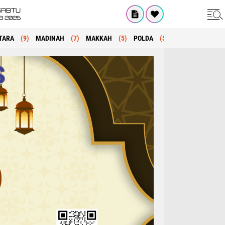
SABTU
8 2026
TARA
(9)
MADINAH
(7)
MAKKAH
(5)
POLDA
(5)
KRIMINAL
(1)