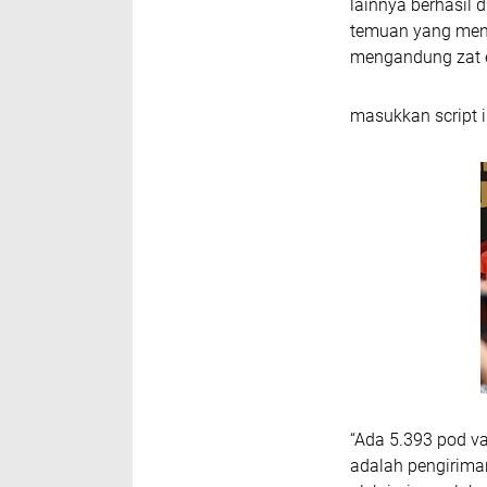
lainnya berhasil 
temuan yang menco
mengandung zat e
masukkan script i
“Ada 5.393 pod v
adalah pengiriman 