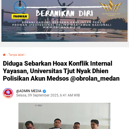
›
Tanpa label
›
Diduga Sebarkan Hoax Konflik Internal Yayasan, Universitas Tjut Nyak Dhien Polisikan Akun Medsos @obrolan_medan
Diduga Sebarkan Hoax Konflik Internal
Yayasan, Universitas Tjut Nyak Dhien
Polisikan Akun Medsos @obrolan_medan
ADMIN MEDIA
Selasa, 09 September 2025, 6:41 AM WIB