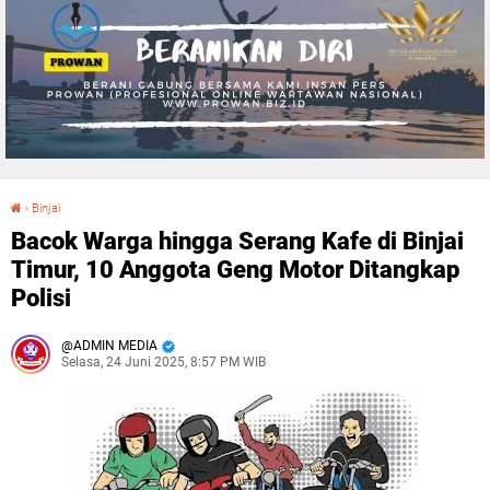
›
Binjai
Bacok Warga hingga Serang Kafe di Binjai Timur, 10 Anggota Geng Motor Ditangkap Polisi
Bacok Warga hingga Serang Kafe di Binjai
Timur, 10 Anggota Geng Motor Ditangkap
Polisi
ADMIN MEDIA
Selasa, 24 Juni 2025, 8:57 PM WIB