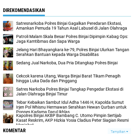
DIREKOMENDASIKAN
Satresnarkoba Polres Binjai Gagalkan Peredaran Ekstasi,
Amankan Pemuda 19 Tahun Asal Labusel di Jalan Olahraga
Patroli Malam Skala Besar Polres Binjai Dipimpin Kabag Ops:
Jaga Kamtibmas dan Sapa Warga
Jelang Hari Bhayangkara ke-79, Polres Binjai Ulurkan Tangan
Serahkan Bantuan kepada Warga Disabilitas
Sedang Jual Narkoba, Dua Pria Ditangkap Polres Binjai
Cekcok karena Utang, Warga Binjai Barat Tikam Penagih
hingga Luka Dada dan Pinggang
Satres Narkoba Polres Binjai Tangkap Pengedar Ekstasi di
Jalan Olahraga Binjai Timur
Tebar Kebaikan Sambut Idul Adha 1446 H, Kapolda Sumut
Irjen Pol Whisnu Hermawan Serahkan Hewan Qurban untuk
Ponpes Kadama Darul Ikhlas
Kapolres Binjai AKBP Bambang C. Utomo Pimpin Sertijab
Kasat Reskrim, AKP Hizkia Yosia Cladius Peter Siagian Resmi
Menjabat
KOMENTAR
Tampilkan