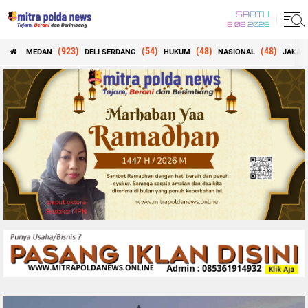
SABTU
8 08 2026
(923)
(54)
(48)
(48)
MEDAN
DELI SERDANG
HUKUM
NASIONAL
JAKAR