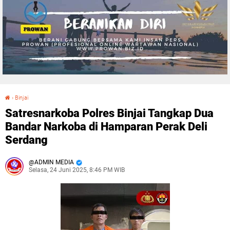
›
Binjai
Satresnarkoba Polres Binjai Tangkap Dua Bandar Narkoba di Hamparan Perak Deli Serdang
Satresnarkoba Polres Binjai Tangkap Dua
Bandar Narkoba di Hamparan Perak Deli
Serdang
ADMIN MEDIA
Selasa, 24 Juni 2025, 8:46 PM WIB