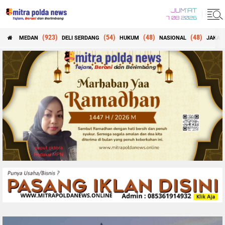
JUM'AT
7 08 2026
(923)
(54)
(48)
(48)
MEDAN
DELI SERDANG
HUKUM
NASIONAL
JAKAR