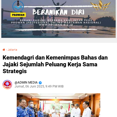
›
Jakarta
Kemendagri dan Kemenimpas Bahas dan Jajaki Sejumlah Peluang Kerja Sama Strategis
Kemendagri dan Kemenimpas Bahas dan
Jajaki Sejumlah Peluang Kerja Sama
Strategis
ADMIN MEDIA
Jumat, 06 Juni 2025, 9:49 PM WIB