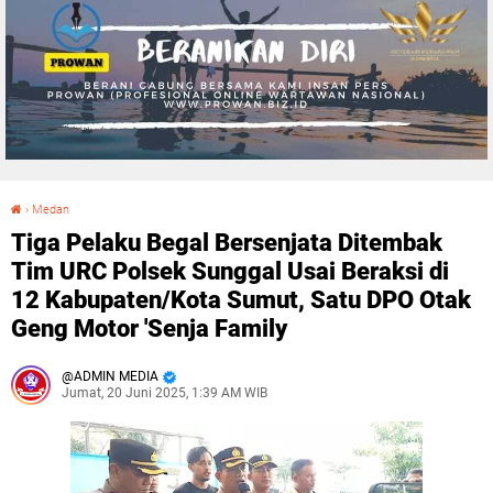
›
Medan
Tiga Pelaku Begal Bersenjata Ditembak Tim URC Polsek Sunggal Usai Beraksi di 12 Kabupaten/Kota Sumut, Satu DPO Otak Geng Motor 'Senja Family
Tiga Pelaku Begal Bersenjata Ditembak
Tim URC Polsek Sunggal Usai Beraksi di
12 Kabupaten/Kota Sumut, Satu DPO Otak
Geng Motor 'Senja Family
ADMIN MEDIA
Jumat, 20 Juni 2025, 1:39 AM WIB