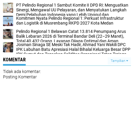
PT Pelindo Regional 1 Sambut Komite II DPD RI: Menguatkan
Sinergi, Mengawal UU Pelayaran, dan Menyatukan Langkah
Demi Pelabuhan Indonesia yang Lebih Unggul dan
Komitmen Nyata Pelindo Regional 1: Perkuat Infrastruktur
Berkelanjutan
dan Logistik di Musrenbang RKPD 2027 Kota Medan
Pelindo Regional 1 Belawan Catat 13.814 Penumpang Arus
Balik Lebaran 2026 di Terminal Bandar Deli (22–29 Maret),
Total 40.432 Orang, Layanan Dijaga Optimal dan Aman
Josman Sinaga SE Meski Tak Hadir, Ahmad Yani Wakili DPC
IPK Labuhan Batu Apresiasi Halal Bihalal Keluarga Besar DPP
IPK Sumut dan Tegaskan Soliditas Organisasi Tetap Terjaga
dan Kompak.
KOMENTAR
Tampilkan
Tidak ada komentar:
Posting Komentar