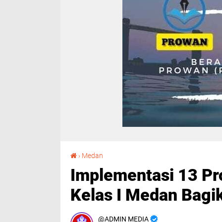
Implementasi 13 Program Akselerasi Rutan Kelas I Medan Bagikan Bansos
›
Medan
Implementasi 13 Pr
Kelas I Medan Bagi
ADMIN MEDIA