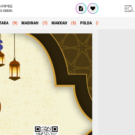
KAMIS
8 2026
TARA
(9)
MADINAH
(7)
MAKKAH
(5)
POLDA
(5)
KRIMINAL
(1)