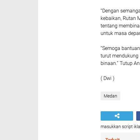
“Dengan semangat
kebaikan, Rutan
tentang membina t
untuk masa depan 
“Semoga bantuan 
turut mendukung 
binaan.” Tutup An
( Dwi )
Medan
masukkan script ikla