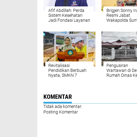
Afif Abdillah: Perda
Brigjen Sonny I
Sistem Kesehatan
Resmi Jabat
Jadi Fondasi Layanan
Wakapolda Sum
Kesehatan Tanpa
Kapolda Pimpin
Diskriminasi
Sertijab
Revitalisasi
Pengusiran
Pendidikan Berbuah
Wartawan di D
Nyata, SMKN 7
Rumah Dinas Ke
Medan Diproyeksikan
Sumut Tuai Kriti
Jadi Pusat Vokasi
Dinilai Langgar
Unggulan
Kemerdekaan P
KOMENTAR
Tidak ada komentar:
Posting Komentar