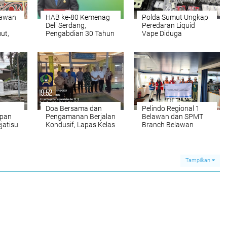
rawan
HAB ke-80 Kemenag
Polda Sumut Ungkap
Deli Serdang,
Peredaran Liquid
ut,
Pengabdian 30 Tahun
Vape Diduga
Kepala MAN 1 Lubuk
Mengandung
Pakam Diganjar
Narkotika, Empat
Penghargaan
Orang Diamankan
Doa Bersama dan
Pelindo Regional 1
epan
Pengamanan Berjalan
Belawan dan SPMT
jatisu
Kondusif, Lapas Kelas
Branch Belawan
k,
I Medan Sambut
Lepas Kapal Terakhir
Tahun Baru 2026
2025 dan Sambut
ers
dengan Aman
Kapal Perdana Awal
Tahun 2026
Tampilkan