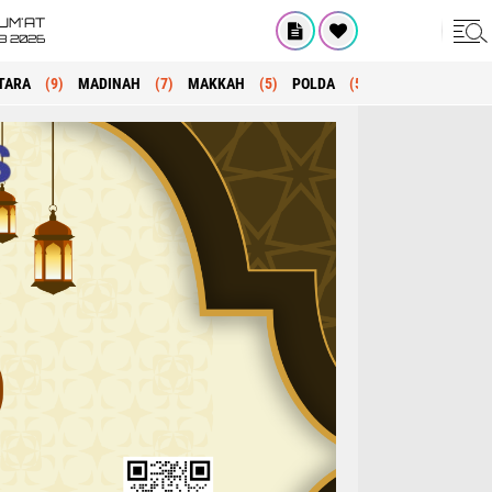
UM'AT
08 2026
TARA
(9)
MADINAH
(7)
MAKKAH
(5)
POLDA
(5)
KRIMINAL
(1)