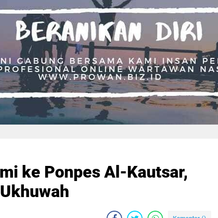
hmi ke Ponpes Al-Kautsar,
n Ukhuwah