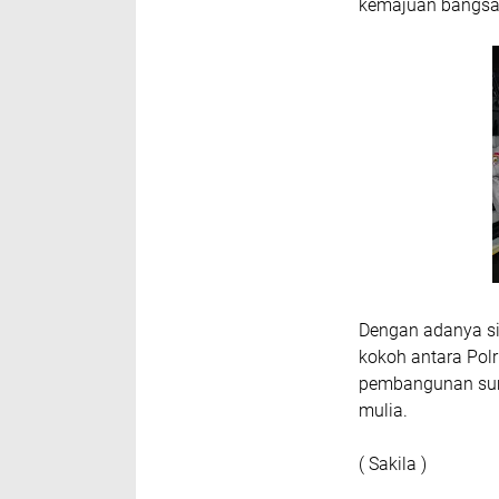
kemajuan bangsa
Dengan adanya sil
kokoh antara Pol
pembangunan sumb
mulia.
( Sakila )