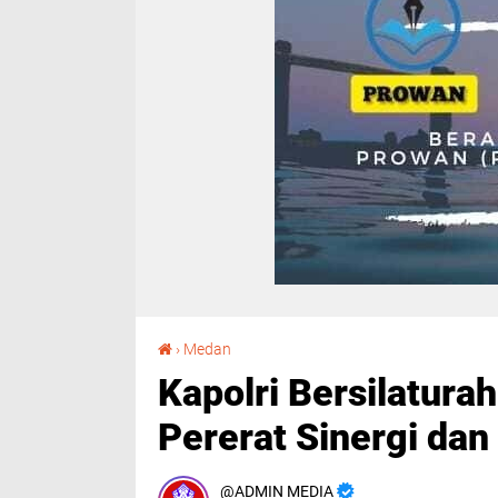
Kapolri Bersilaturahmi ke Ponpes Al-Kautsar, Pererat Sinergi dan Ukhuwah
›
Medan
Kapolri Bersilatura
Pererat Sinergi da
ADMIN MEDIA