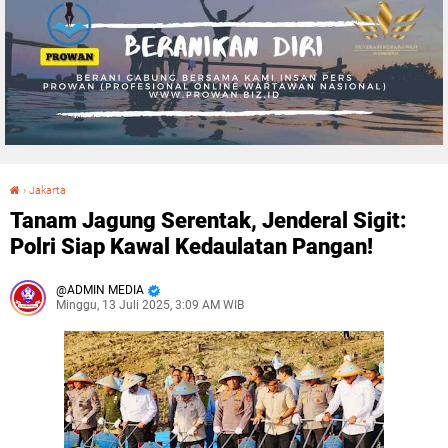
›
Jakarta
Tanam Jagung Serentak, Jenderal Sigit: Polri Siap Kawal Kedaulatan Pangan!
Tanam Jagung Serentak, Jenderal Sigit:
Polri Siap Kawal Kedaulatan Pangan!
ADMIN MEDIA
Minggu, 13 Juli 2025, 3:09 AM WIB