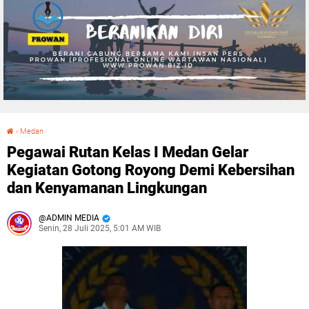
›
Medan
Pegawai Rutan Kelas I Medan Gelar Kegiatan Gotong Royong Demi Kebersihan dan Kenyamanan Lingkungan
Pegawai Rutan Kelas I Medan Gelar
Kegiatan Gotong Royong Demi Kebersihan
dan Kenyamanan Lingkungan
ADMIN MEDIA
Senin, 28 Juli 2025, 5:01 AM WIB