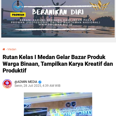
›
Medan
Rutan Kelas I Medan Gelar Bazar Produk Warga Binaan, Tampilkan Karya Kreatif dan Produktif
Rutan Kelas I Medan Gelar Bazar Produk
Warga Binaan, Tampilkan Karya Kreatif dan
Produktif
ADMIN MEDIA
Senin, 28 Juli 2025, 4:39 AM WIB