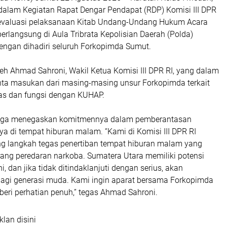
 dalam Kegiatan Rapat Dengar Pendapat (RDP) Komisi III DPR
 evaluasi pelaksanaan Kitab Undang-Undang Hukum Acara
rlangsung di Aula Tribrata Kepolisian Daerah (Polda)
engan dihadiri seluruh Forkopimda Sumut.
eh Ahmad Sahroni, Wakil Ketua Komisi III DPR RI, yang dalam
a masukan dari masing-masing unsur Forkopimda terkait
as dan fungsi dengan KUHAP.
uga menegaskan komitmennya dalam pemberantasan
a di tempat hiburan malam. “Kami di Komisi III DPR RI
 langkah tegas penertiban tempat hiburan malam yang
rang peredaran narkoba. Sumatera Utara memiliki potensi
i, dan jika tidak ditindaklanjuti dengan serius, akan
agi generasi muda. Kami ingin aparat bersama Forkopimda
eri perhatian penuh,” tegas Ahmad Sahroni.
klan disini