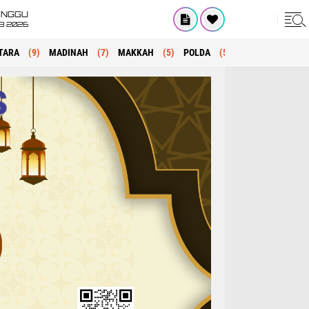
INGGU
8 2026
TARA
(9)
MADINAH
(7)
MAKKAH
(5)
POLDA
(5)
KRIMINAL
(1)