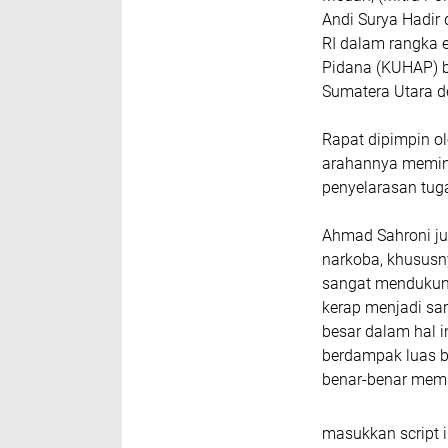
Andi Surya Hadir
RI dalam rangka
Pidana (KUHAP) be
Sumatera Utara d
Rapat dipimpin ol
arahannya memint
penyelarasan tug
Ahmad Sahroni j
narkoba, khususny
sangat mendukung
kerap menjadi sa
besar dalam hal in
berdampak luas b
benar-benar memb
masukkan script i