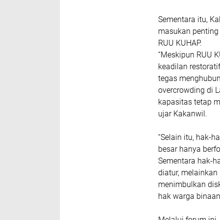
Sementara itu, K
masukan penting 
RUU KUHAP.
“Meskipun RUU KU
keadilan restorat
tegas menghubun
overcrowding di L
kapasitas tetap 
ujar Kakanwil.
“Selain itu, hak
besar hanya berfo
Sementara hak-hak
diatur, melainkan
menimbulkan dis
hak warga binaan
Melalui forum ini