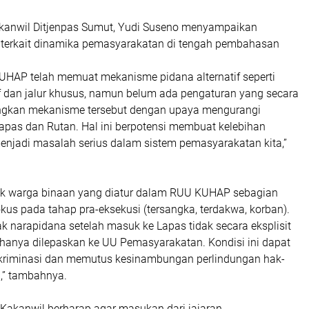
akanwil Ditjenpas Sumut, Yudi Suseno menyampaikan
terkait dinamika pemasyarakatan di tengah pembahasan
HAP telah memuat mekanisme pidana alternatif seperti
if dan jalur khusus, namun belum ada pengaturan yang secara
gkan mekanisme tersebut dengan upaya mengurangi
apas dan Rutan. Hal ini berpotensi membuat kelebihan
menjadi masalah serius dalam sistem pemasyarakatan kita,”
-hak warga binaan yang diatur dalam RUU KUHAP sebagian
kus pada tahap pra-eksekusi (tersangka, terdakwa, korban).
 narapidana setelah masuk ke Lapas tidak secara eksplisit
 hanya dilepaskan ke UU Pemasyarakatan. Kondisi ini dapat
kriminasi dan memutus kesinambungan perlindungan hak-
,” tambahnya.
, Kakanwil berharap agar masukan dari jajaran