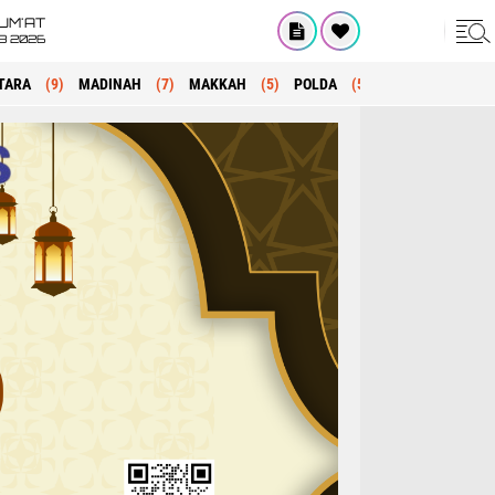
UM'AT
08 2026
TARA
(9)
MADINAH
(7)
MAKKAH
(5)
POLDA
(5)
KRIMINAL
(1)