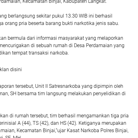
rdamaian, Kecamatan Binjai, Kabupaten Langkat.
g berlangsung sekitar pukul 13.30 WIB ini berhasil
orang pria beserta barang bukti narkotika jenis sabu.
an bermula dari informasi masyarakat yang melaporkan
 mencurigakan di sebuah rumah di Desa Perdamaian yang
dikan tempat transaksi narkoba.
klan disini
aporan tersebut, Unit II Satresnarkoba yang dipimpin oleh
man, SH bersama tim langsung melakukan penyelidikan di
kan di rumah tersebut, tim berhasil mengamankan tiga pria
inisial A (44), TS (42), dan HS (42). Ketiganya merupakan
aian, Kecamatan Binjai,”ujar Kasat Narkoba Polres Binjai,
i, SE, MH.