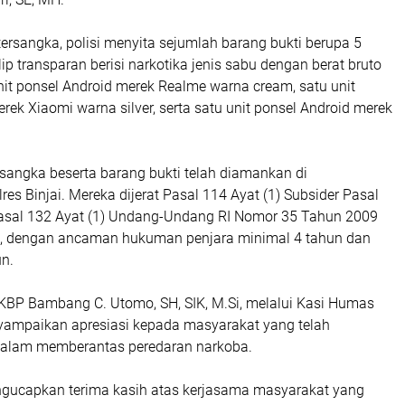
tersangka, polisi menyita sejumlah barang bukti berupa 5
lip transparan berisi narkotika jenis sabu dengan berat bruto
nit ponsel Android merek Realme warna cream, satu unit
rek Xiaomi warna silver, serta satu unit ponsel Android merek
tersangka beserta barang bukti telah diamankan di
res Binjai. Mereka dijerat Pasal 114 Ayat (1) Subsider Pasal
Pasal 132 Ayat (1) Undang-Undang RI Nomor 35 Tahun 2009
a, dengan ancaman hukuman penjara minimal 4 tahun dan
n.
AKBP Bambang C. Utomo, SH, SIK, M.Si, melalui Kasi Humas
ampaikan apresiasi kepada masyarakat yang telah
dalam memberantas peredaran narkoba.
engucapkan terima kasih atas kerjasama masyarakat yang