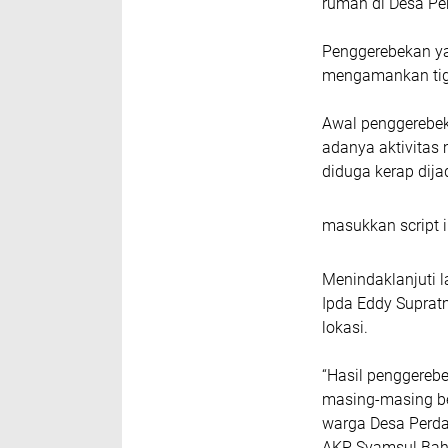
rumah di Desa Pe
Penggerebekan yan
mengamankan tiga 
Awal penggerebek
adanya aktivitas
diduga kerap dija
masukkan script i
Menindaklanjuti l
Ipda Eddy Suprat
lokasi.
“Hasil penggerebe
masing-masing ber
warga Desa Perdam
AKP Syamsul Bahr