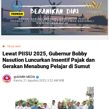
›
Tanpa label
›
Lewat PIISU 2025, Gubernur Bobby Nasution Luncurkan Insentif Pajak dan Gerakan Menabung Pelajar di Sumut
Lewat PIISU 2025, Gubernur Bobby
Nasution Luncurkan Insentif Pajak dan
Gerakan Menabung Pelajar di Sumut
ADMIN MEDIA
Kamis, 21 Agustus 2025, 3:22 AM WIB