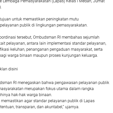
ke Lembaga Pemasyarakatan (Lapas) Kelas I Medan, Jumat
).
rtujuan untuk memastikan peningkatan mutu
pelayanan publik di lingkungan pemasyarakatan.
koordinasi tersebut, Ombudsman RI membahas sejumlah
kait pelayanan, antara lain implementasi standar pelayanan,
fikasi keluhan, penanganan pengaduan masyarakat, serta
 bagi warga binaan maupun proses kunjungan keluarga.
klan disini
dsman RI menegaskan bahwa pengawasan pelayanan publik
emasyarakatan merupakan fokus utama dalam rangka
hinya hak-hak warga binaan.
k memastikan agar standar pelayanan publik di Lapas
tentuan, transparan, dan akuntabel,” ujarnya.