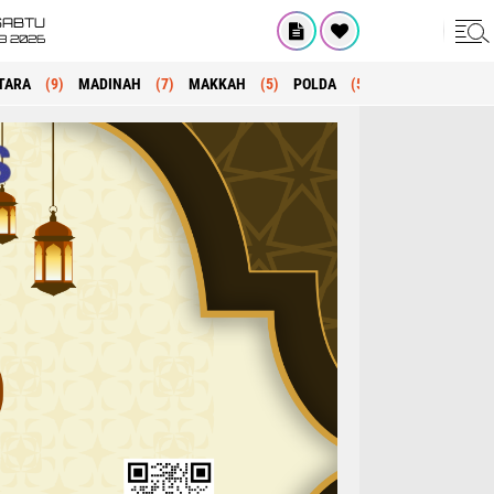
SABTU
8 2026
TARA
(9)
MADINAH
(7)
MAKKAH
(5)
POLDA
(5)
KRIMINAL
(1)