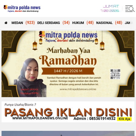
JUM'AT
7 08 2026
(923)
(54)
(48)
(48)
MEDAN
DELI SERDANG
HUKUM
NASIONAL
JAKAR