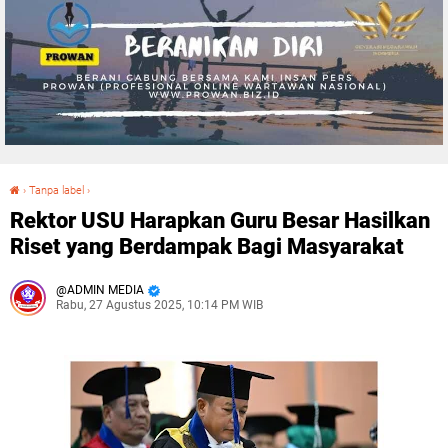
›
Tanpa label
›
Rektor USU Harapkan Guru Besar Hasilkan Riset yang Berdampak Bagi Masyarakat
Rektor USU Harapkan Guru Besar Hasilkan
Riset yang Berdampak Bagi Masyarakat
ADMIN MEDIA
Rabu, 27 Agustus 2025, 10:14 PM WIB