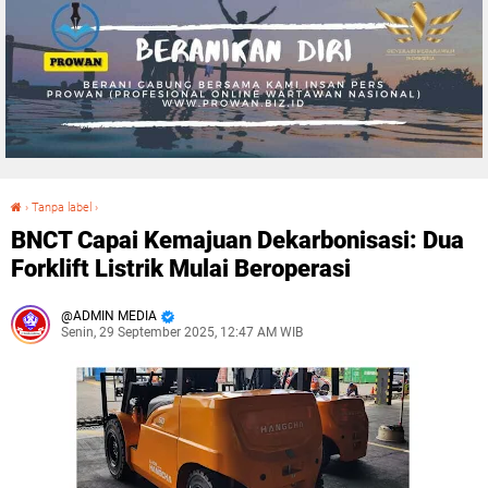
›
Tanpa label
›
BNCT Capai Kemajuan Dekarbonisasi: Dua Forklift Listrik Mulai Beroperasi
BNCT Capai Kemajuan Dekarbonisasi: Dua
Forklift Listrik Mulai Beroperasi
ADMIN MEDIA
Senin, 29 September 2025, 12:47 AM WIB