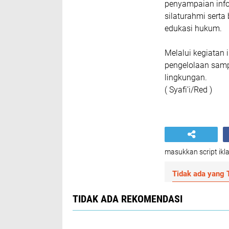
penyampaian infor
silaturahmi sert
edukasi hukum.
Melalui kegiatan
pengelolaan samp
lingkungan.
( Syafi’i/Red )
masukkan script ikla
Tidak ada yang T
TIDAK ADA REKOMENDASI