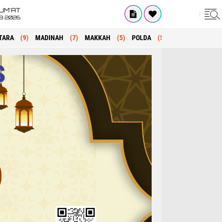
UM'AT
08 2026
TARA
(9)
MADINAH
(7)
MAKKAH
(5)
POLDA
(5)
KRIMINAL
(1)