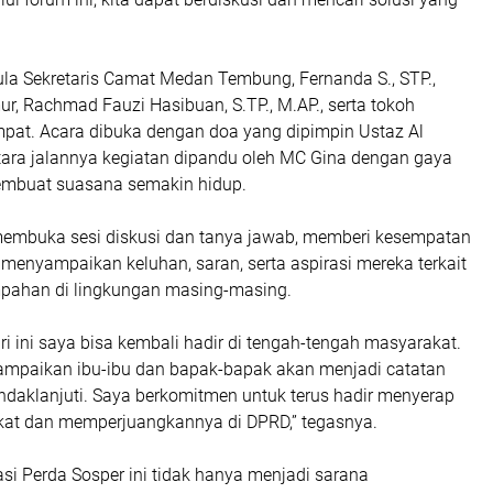
 pula Sekretaris Camat Medan Tembung, Fernanda S., STP.,
r, Rachmad Fauzi Hasibuan, S.TP., M.AP., serta tokoh
pat. Acara dibuka dengan doa yang dipimpin Ustaz Al
ra jalannya kegiatan dipandu oleh MC Gina dengan gaya
membuat suasana semakin hidup.
membuka sesi diskusi dan tanya jawab, memberi kesempatan
menyampaikan keluhan, saran, serta aspirasi mereka terkait
pahan di lingkungan masing-masing.
ari ini saya bisa kembali hadir di tengah-tengah masyarakat.
sampaikan ibu-ibu dan bapak-bapak akan menjadi catatan
indaklanjuti. Saya berkomitmen untuk terus hadir menyerap
kat dan memperjuangkannya di DPRD,” tegasnya.
asi Perda Sosper ini tidak hanya menjadi sarana