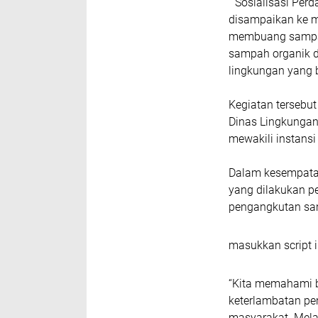
“Sosialisasi Perd
disampaikan ke m
membuang sampah
sampah organik d
lingkungan yang b
Kegiatan tersebu
Dinas Lingkungan
mewakili instansi 
Dalam kesempatan
yang dilakukan 
pengangkutan sa
masukkan script i
“Kita memahami b
keterlambatan p
masyarakat. Melal