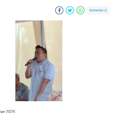
Komentar (
)
ber 2025