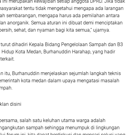
a ini merupakan kewajiban setiap anggota DPRD. Jika tidak
asyarakat tentu tidak mengetahui mengapa ada larangan
 sembarangan, mengapa harus ada pemilahan antara
an anorganik. Semua aturan ini dibuat demi menciptakan
ersih, sehat, dan nyaman bagi kita semua,” ujarnya.
t turut dihadiri Kepala Bidang Pengelolaan Sampah dan B3
 Hidup Kota Medan, Burhanuddin Harahap, yang hadir
terkait.
 itu, Burhanuddin menjelaskan sejumlah langkah teknis
pemerintah kota medan dalam upaya mengatasi masalah
mpah.
klan disini
ersama, salah satu keluhan utama warga adalah
engangkutan sampah sehingga menumpuk di lingkungan
ui forum ini, kita dapat berdiskusi dan mencari solusi yang