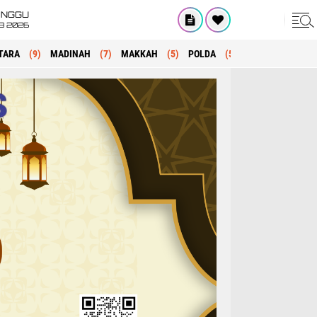
INGGU
8 2026
TARA
(9)
MADINAH
(7)
MAKKAH
(5)
POLDA
(5)
KRIMINAL
(1)