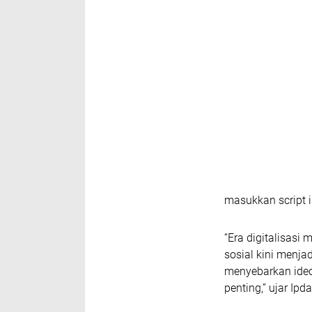
masukkan script i
“Era digitalisas
sosial kini menj
menyebarkan ideo
penting,” ujar Ip