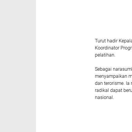
Turut hadir Kepa
Koordinator Prog
pelatihan.
Sebagai narasumbe
menyampaikan mat
dan terorisme. I
radikal dapat b
nasional.