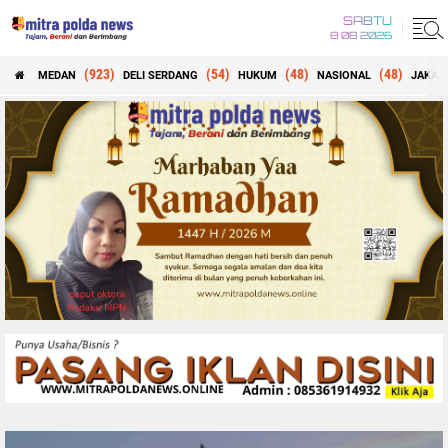
SABTU
8 08 2026
(923)
(54)
(48)
(48)
MEDAN
DELI SERDANG
HUKUM
NASIONAL
JAKAR