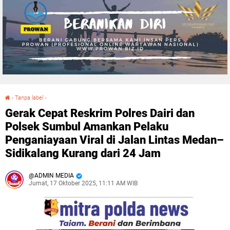
›
Tanpa label
›
Gerak Cepat Reskrim Polres Dairi dan Polsek Sumbul Amankan Pelaku Penganiayaan Viral di Jalan Lintas Medan–Sidikalang Kurang dari 24 Jam
Gerak Cepat Reskrim Polres Dairi dan
Polsek Sumbul Amankan Pelaku
Penganiayaan Viral di Jalan Lintas Medan–
Sidikalang Kurang dari 24 Jam
ADMIN MEDIA
Jumat, 17 Oktober 2025, 11:11 AM WIB