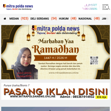
JUM'AT
7 08 2026
(923)
(54)
(48)
(48)
MEDAN
DELI SERDANG
HUKUM
NASIONAL
JAKAR