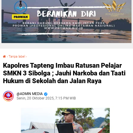
›
Tanpa label
›
Kapolres Tapteng Imbau Ratusan Pelajar SMKN 3 Sibolga ; Jauhi Narkoba dan Taati Hukum di Sekolah dan Jalan Raya
Kapolres Tapteng Imbau Ratusan Pelajar
SMKN 3 Sibolga ; Jauhi Narkoba dan Taati
Hukum di Sekolah dan Jalan Raya
ADMIN MEDIA
Senin, 20 Oktober 2025, 7:15 PM WIB