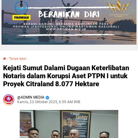
›
Tanpa label
›
Kejati Sumut Dalami Dugaan Keterlibatan Notaris dalam Korupsi Aset PTPN I untuk Proyek Citraland 8.077 Hektare
Kejati Sumut Dalami Dugaan Keterlibatan
Notaris dalam Korupsi Aset PTPN I untuk
Proyek Citraland 8.077 Hektare
ADMIN MEDIA
Kamis, 23 Oktober 2025, 6:59 AM WIB