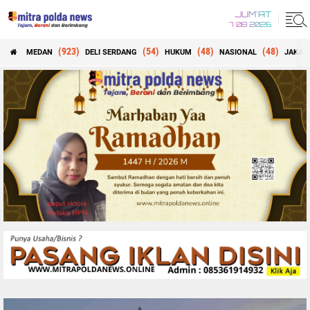
JUM'AT
7 08 2026
(923)
(54)
(48)
(48)
MEDAN
DELI SERDANG
HUKUM
NASIONAL
JAKAR