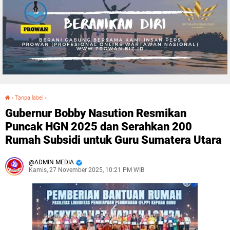
›
Tanpa label
›
Gubernur Bobby Nasution Resmikan Puncak HGN 2025 dan Serahkan 200 Rumah Subsidi untuk Guru Sumatera Utara
Gubernur Bobby Nasution Resmikan
Puncak HGN 2025 dan Serahkan 200
Rumah Subsidi untuk Guru Sumatera Utara
ADMIN MEDIA
Kamis, 27 November 2025, 10:21 PM WIB