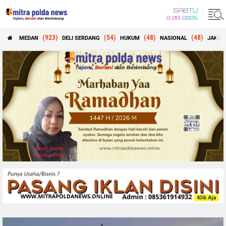
SABTU
8 08 2026
(923)
(54)
(48)
(48)
MEDAN
DELI SERDANG
HUKUM
NASIONAL
JAKAR