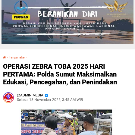
›
Tanpa label
›
OPERASI ZEBRA TOBA 2025 HARI PERTAMA: Polda Sumut Maksimalkan Edukasi, Pencegahan, dan Penindakan
OPERASI ZEBRA TOBA 2025 HARI
PERTAMA: Polda Sumut Maksimalkan
Edukasi, Pencegahan, dan Penindakan
ADMIN MEDIA
Selasa, 18 November 2025, 3:45 AM WIB