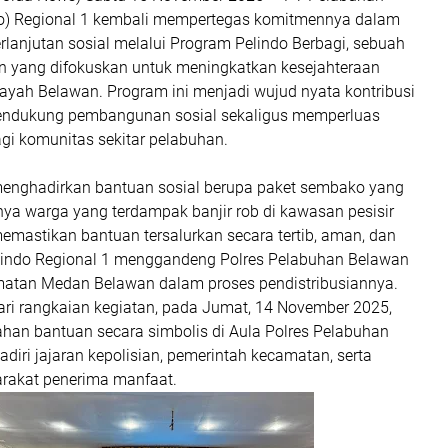
ro) Regional 1 kembali mempertegas komitmennya dalam
anjutan sosial melalui Program Pelindo Berbagi, sebuah
ian yang difokuskan untuk meningkatkan kesejahteraan
ayah Belawan. Program ini menjadi wujud nyata kontribusi
endukung pembangunan sosial sekaligus memperluas
gi komunitas sekitar pelabuhan.
menghadirkan bantuan sosial berupa paket sembako yang
nya warga yang terdampak banjir rob di kawasan pesisir
emastikan bantuan tersalurkan secara tertib, aman, dan
elindo Regional 1 menggandeng Polres Pelabuhan Belawan
matan Medan Belawan dalam proses pendistribusiannya.
ari rangkaian kegiatan, pada Jumat, 14 November 2025,
ahan bantuan secara simbolis di Aula Polres Pelabuhan
diri jajaran kepolisian, pemerintah kecamatan, serta
rakat penerima manfaat.