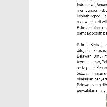
Indonesia (Perse
membangun keberl
inisiatif kepedul
masyarakat di wil
Pelindo dalam m
dampak positif ba
Pelindo Berbagi 
ditujukan khusus
Belawan. Untuk m
tepat sasaran, P
serta pihak Keca
Sebagai bagian d
dilakukan penyer
Belawan yang diha
perwakilan masya