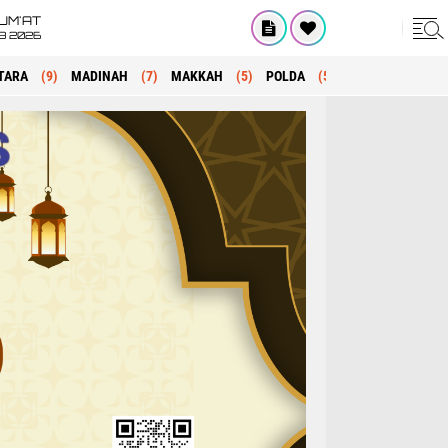
UM'AT
08 2026
TARA
(9)
MADINAH
(7)
MAKKAH
(5)
POLDA
(5)
KRIMINAL
(1)