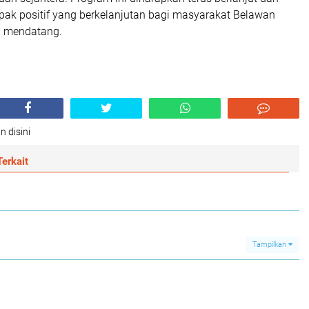
k positif yang berkelanjutan bagi masyarakat Belawan
n mendatang.
n disini
erkait
Tampilkan