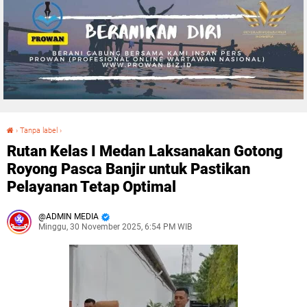
›
Tanpa label
›
Rutan Kelas I Medan Laksanakan Gotong Royong Pasca Banjir untuk Pastikan Pelayanan Tetap Optimal
Rutan Kelas I Medan Laksanakan Gotong
Royong Pasca Banjir untuk Pastikan
Pelayanan Tetap Optimal
ADMIN MEDIA
Minggu, 30 November 2025, 6:54 PM WIB