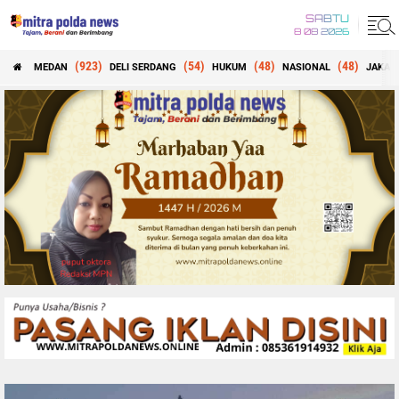
SABTU
8 08 2026
(923)
(54)
(48)
(48)
MEDAN
DELI SERDANG
HUKUM
NASIONAL
JAKAR