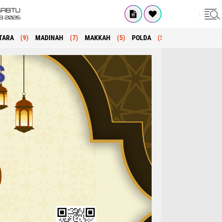
SABTU
8 2026
TARA
(9)
MADINAH
(7)
MAKKAH
(5)
POLDA
(5)
KRIMINAL
(1)