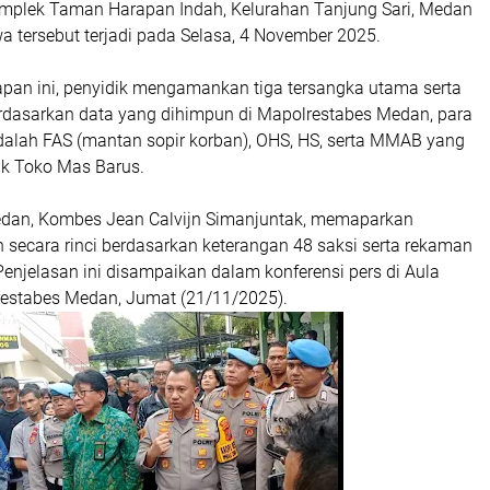
omplek Taman Harapan Indah, Kelurahan Tanjung Sari, Medan
wa tersebut terjadi pada Selasa, 4 November 2025.
an ini, penyidik mengamankan tiga tersangka utama serta
rdasarkan data yang dihimpun di Mapolrestabes Medan, para
adalah FAS (mantan sopir korban), OHS, HS, serta MMAB yang
k Toko Mas Barus.
dan, Kombes Jean Calvijn Simanjuntak, memaparkan
n secara rinci berdasarkan keterangan 48 saksi serta rekaman
enjelasan ini disampaikan dalam konferensi pers di Aula
estabes Medan, Jumat (21/11/2025).