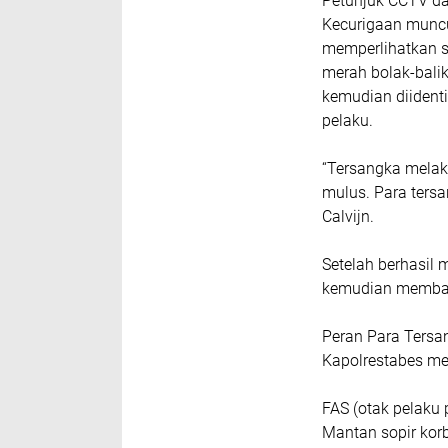
Petunjuk CCTV da
Kecurigaan munc
memperlihatkan s
merah bolak-balik
kemudian diidenti
pelaku.
“Tersangka melak
mulus. Para ters
Calvijn.
Setelah berhasil 
kemudian membaka
Peran Para Tersa
Kapolrestabes me
FAS (otak pelaku
Mantan sopir korb