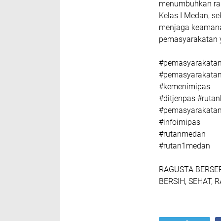
menumbuhkan rasa
Kelas I Medan, s
menjaga keamanan
pemasyarakatan y
#pemasyarakatan
#pemasyarakata
#kemenimipas
#ditjenpas #rut
#pemasyarakata
#infoimipas
#rutanmedan
#rutan1medan
RAGUSTA BERSER
BERSIH, SEHAT, 