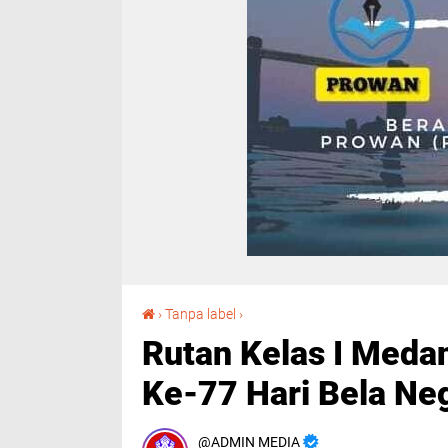
Rutan Kelas I Medan Gelar Upacara Peringatan Ke-77 Hari Bela Negara
›
Tanpa label
›
Rutan Kelas I Meda
Ke-77 Hari Bela Ne
ADMIN MEDIA