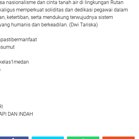
 nasionalisme dan cinta tanah air di lingkungan Rutan
ekaligus memperkuat soliditas dan dedikasi pegawai dalam
, ketertiban, serta mendukung terwujudnya sistem
ang humanis dan berkeadilan. (Dwi Tariska)
pastibermanfaat
nsumut
ankelas1medan
n
I
RAPI DAN INDAH