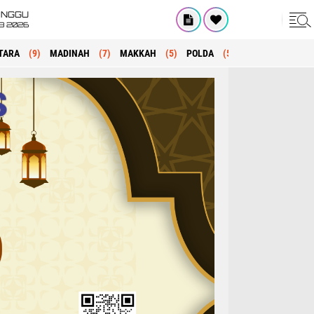
INGGU
8 2026
TARA
(9)
MADINAH
(7)
MAKKAH
(5)
POLDA
(5)
KRIMINAL
(1)