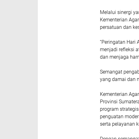
Melalui sinergi y
Kementerian Agam
persatuan dan ke
“Peringatan Hari 
menjadi refleksi
dan menjaga harm
Semangat pengabd
yang damai dan m
Kementerian Agam
Provinsi Sumater
program strategi
penguatan moder
serta pelayanan k
Dengan semangat 