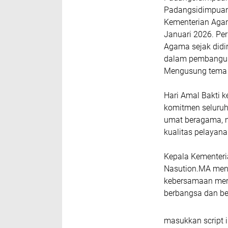
Padangsidimpuan
Kementerian Agam
Januari 2026. Pe
Agama sejak didir
dalam pembangu
Mengusung tema “
Hari Amal Bakti 
komitmen seluru
umat beragama, m
kualitas pelayan
Kepala Kementer
Nasution.MA meny
kebersamaan mer
berbangsa dan b
masukkan script i