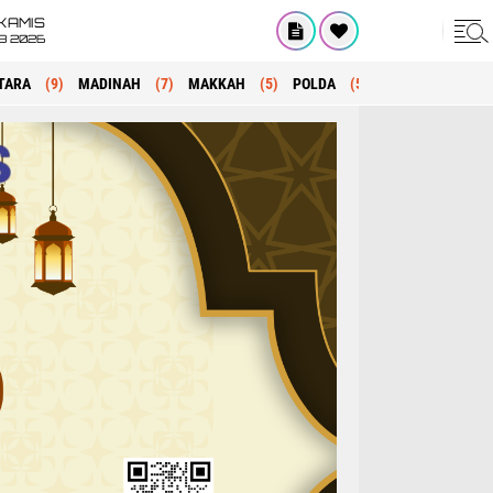
KAMIS
8 2026
TARA
(9)
MADINAH
(7)
MAKKAH
(5)
POLDA
(5)
KRIMINAL
(1)