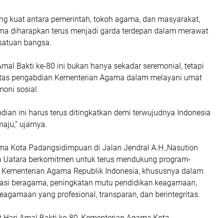
ang kuat antara pemerintah, tokoh agama, dan masyarakat,
a diharapkan terus menjadi garda terdepan dalam merawat
satuan bangsa.
Amal Bakti ke-80 ini bukan hanya sekadar seremonial, tetapi
 atas pengabdian Kementerian Agama dalam melayani umat
oni sosial.
ian ini harus terus ditingkatkan demi terwujudnya Indonesia
aju,” ujarnya.
a Kota Padangsidimpuan di Jalan Jendral A.H.,Nasution
a Uatara berkomitmen untuk terus mendukung program-
s Kementerian Agama Republik Indonesia, khususnya dalam
asi beragama, peningkatan mutu pendidikan keagamaan,
eagamaan yang profesional, transparan, dan berintegritas.
Hari Amal Bakti ke-80, Kementerian Agama Kota