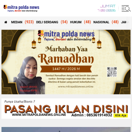
JUM'AT
7 08 2026
(923)
(54)
(48)
(48)
MEDAN
DELI SERDANG
HUKUM
NASIONAL
JAKAR