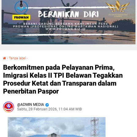
›
Tanpa label
›
Berkomitmen pada Pelayanan Prima, Imigrasi Kelas II TPI Belawan Tegakkan Prosedur Ketat dan Transparan dalam Penerbitan Paspor
Berkomitmen pada Pelayanan Prima,
Imigrasi Kelas II TPI Belawan Tegakkan
Prosedur Ketat dan Transparan dalam
Penerbitan Paspor
ADMIN MEDIA
Sabtu, 28 Februari 2026, 11:04 AM WIB