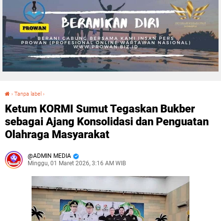
›
Tanpa label
›
Ketum KORMI Sumut Tegaskan Bukber sebagai Ajang Konsolidasi dan Penguatan Olahraga Masyarakat
Ketum KORMI Sumut Tegaskan Bukber
sebagai Ajang Konsolidasi dan Penguatan
Olahraga Masyarakat
ADMIN MEDIA
Minggu, 01 Maret 2026, 3:16 AM WIB