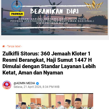
›
Tanpa label
›
Zulkifli Sitorus: 360 Jemaah Kloter 1 Resmi Berangkat, Haji Sumut 1447 H Dimulai dengan Standar Layanan Lebih Ketat, Aman dan Nyaman
Zulkifli Sitorus: 360 Jemaah Kloter 1
Resmi Berangkat, Haji Sumut 1447 H
Dimulai dengan Standar Layanan Lebih
Ketat, Aman dan Nyaman
ADMIN MEDIA
Selasa, 21 April 2026, 8:34 PM WIB