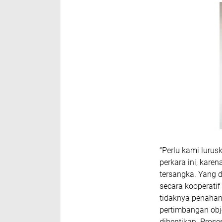
“Perlu kami lurus
perkara ini, kar
tersangka. Yang 
secara kooperati
tidaknya penaha
pertimbangan obje
dihentikan. Prose