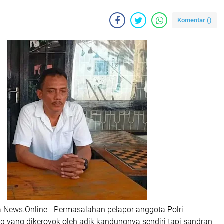
Komentar (
)
da News.Online - Permasalahan pelapor anggota Polri
g yang dikeroyok oleh adik kandungnya sendiri tapi sandran