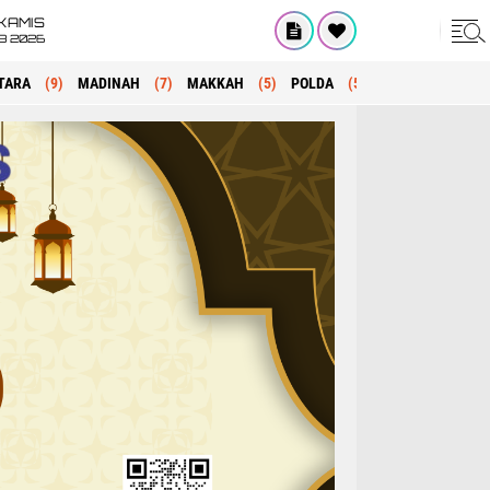
KAMIS
8 2026
TARA
(9)
MADINAH
(7)
MAKKAH
(5)
POLDA
(5)
KRIMINAL
(1)