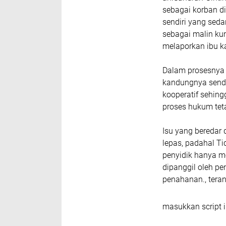
sebagai korban d
sendiri yang seda
sebagai malin kun
melaporkan ibu k
Dalam prosesnya 
kandungnya sendi
kooperatif sehin
proses hukum tet
Isu yang beredar
lepas, padahal T
penyidik hanya m
dipanggil oleh pen
penahanan., terang
masukkan script i