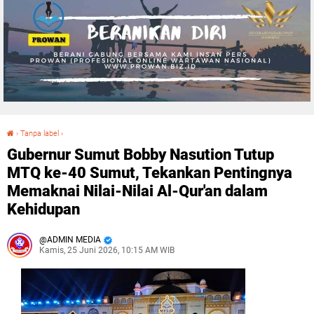
›
Tanpa label
›
Gubernur Sumut Bobby Nasution Tutup MTQ ke-40 Sumut, Tekankan Pentingnya Memaknai Nilai-Nilai Al-Qur'an dalam Kehidupan
Gubernur Sumut Bobby Nasution Tutup
MTQ ke-40 Sumut, Tekankan Pentingnya
Memaknai Nilai-Nilai Al-Qur'an dalam
Kehidupan
ADMIN MEDIA
Kamis, 25 Juni 2026, 10:15 AM WIB