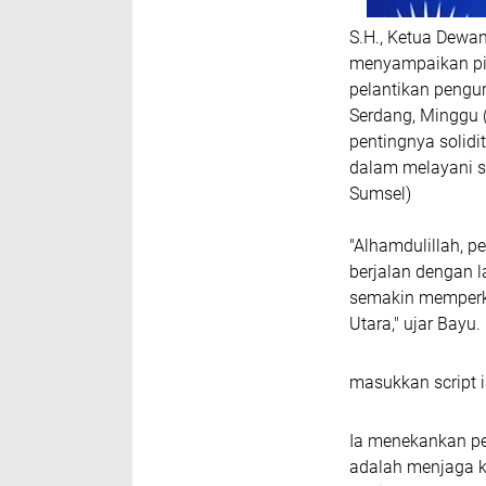
S.H., Ketua Dewa
menyampaikan pid
pelantikan pengu
Serdang, Minggu
pentingnya solidi
dalam melayani s
Sumsel)
"Alhamdulillah, 
berjalan dengan 
semakin memperku
Utara," ujar Bayu.
masukkan script i
Ia menekankan p
adalah menjaga k