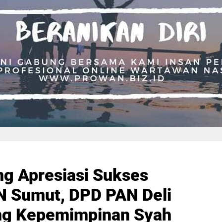
g Apresiasi Sukses
N Sumut, DPD PAN Deli
ng Kepemimpinan Syah