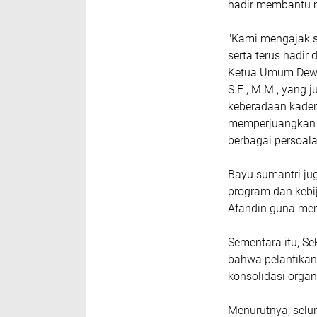
hadir membantu m
"Kami mengajak se
serta terus hadir
Ketua Umum Dewan 
S.E., M.M., yang 
keberadaan kade
memperjuangkan k
berbagai persoala
Bayu sumantri j
program dan keb
Afandin guna mem
Sementara itu, S
bahwa pelantikan
konsolidasi organ
Menurutnya, seluru