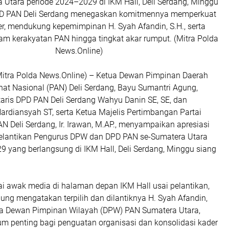
 Utara periode 2024–2029 di IKM Hall, Deli Serdang, Minggu
PD PAN Deli Serdang menegaskan komitmennya memperkuat
der, mendukung kepemimpinan H. Syah Afandin, S.H., serta
m kerakyatan PAN hingga tingkat akar rumput. (Mitra Polda
News.Online)
itra Polda News.Online) – Ketua Dewan Pimpinan Daerah
nat Nasional (PAN) Deli Serdang, Bayu Sumantri Agung,
taris DPD PAN Deli Serdang Wahyu Danin SE, SE, dan
ardiansyah ST, serta Ketua Majelis Pertimbangan Partai
 Deli Serdang, Ir. Irawan, M.AP., menyampaikan apresiasi
elantikan Pengurus DPW dan DPD PAN se-Sumatera Utara
9 yang berlangsung di IKM Hall, Deli Serdang, Minggu siang
i awak media di halaman depan IKM Hall usai pelantikan,
ng mengatakan terpilih dan dilantiknya H. Syah Afandin,
ua Dewan Pimpinan Wilayah (DPW) PAN Sumatera Utara,
 penting bagi penguatan organisasi dan konsolidasi kader