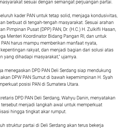
asyarakat sesuai dengan semangat perjuangan partai.
luruh kader PAN untuk tetap solid, menjaga kondusivitas,
 dan berbuat di tengah-tengah masyarakat. Sesuai arahan
Pimpinan Pusat (DPP) PAN, Dr. (H.C.) H. Zulkifli Hasan,
juga Menteri Koordinator Bidang Pangan RI, dan untuk
r PAN harus mampu memberikan manfaat nyata,
epentingan rakyat, dan menjadi bagian dari solusi atas
n yang dihadapi masyarakat," ujarnya.
uga menegaskan DPD PAN Deli Serdang siap mendukung
ijakan DPW PAN Sumut di bawah kepemimpinan H. Syah
perkuat posisi PAN di Sumatera Utara.
ekretaris DPD PAN Deli Serdang, Wahyu Danin, menyatakan
 tersebut menjadi langkah awal untuk memperkuat
isasi hingga tingkat akar rumput.
h struktur partai di Deli Serdang akan terus bekerja