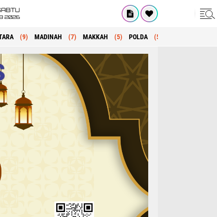
SABTU
8 2026
TARA
(9)
MADINAH
(7)
MAKKAH
(5)
POLDA
(5)
KRIMINAL
(1)