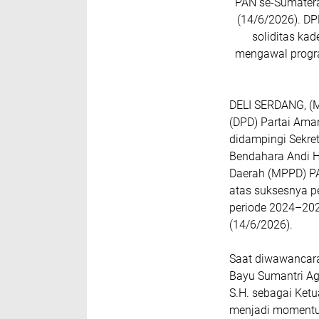
PAN se-Sumatera
(14/6/2026). D
soliditas ka
mengawal progra
DELI SERDANG, (M
(DPD) Partai Ama
didampingi Sekre
Bendahara Andi H
Daerah (MPPD) PAN
atas suksesnya p
periode 2024–202
(14/6/2026).
Saat diwawancara
Bayu Sumantri Agu
S.H. sebagai Ket
menjadi momentum