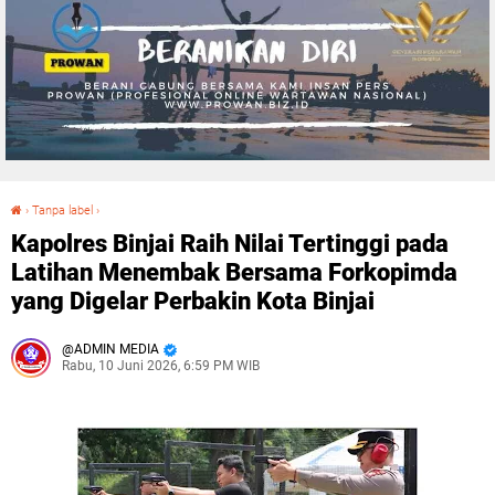
›
Tanpa label
›
Kapolres Binjai Raih Nilai Tertinggi pada Latihan Menembak Bersama Forkopimda yang Digelar Perbakin Kota Binjai
Kapolres Binjai Raih Nilai Tertinggi pada
Latihan Menembak Bersama Forkopimda
yang Digelar Perbakin Kota Binjai
ADMIN MEDIA
Rabu, 10 Juni 2026, 6:59 PM WIB