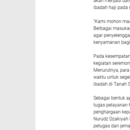
akan menjadi bah
ibadah haji pada
"Kami mohon maaf
Berbagai masukan
agar penyelengga
kenyamanan bagi 
Pada kesempatan 
kegiatan seremon
Menurutnya, para
waktu untuk sege
ibadah di Tanah S
Sebagai bentuk a
tugas pelayanan 
penghargaan kepad
Nurudz Dzakiyah N
petugas dan jema