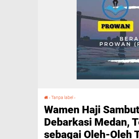
Wamen Haji Sambut Langsung Kloter 16 Debarkasi Medan, Tekankan Haji Mabrur sebagai Oleh-Oleh Terbaik dari Tanah Suci
›
Tanpa label
›
Wamen Haji Sambut
Debarkasi Medan, T
sebagai Oleh-Oleh T