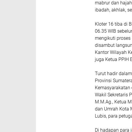
mabrur dan hajah
ibadah, akhlak, se
Kloter 16 tiba di
06.35 WIB sebelu
mengikuti proses
disambut langsun
Kantor Wilayah K
juga Ketua PPIH E
Turut hadir dala
Provinsi Sumatera
Kemasyarakatan d
Wakil Sekretaris
M.M.Ag., Ketua MU
dan Umrah Kota M
Lubis, para petug
Di hadapan para 