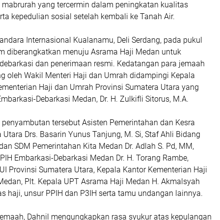
 mabrurah yang tercermin dalam peningkatan kualitas
rta kepedulian sosial setelah kembali ke Tanah Air.
 Bandara Internasional Kualanamu, Deli Serdang, pada pukul
m diberangkatkan menuju Asrama Haji Medan untuk
 debarkasi dan penerimaan resmi. Kedatangan para jemaah
g oleh Wakil Menteri Haji dan Umrah didampingi Kepala
ementerian Haji dan Umrah Provinsi Sumatera Utara yang
mbarkasi-Debarkasi Medan, Dr. H. Zulkifli Sitorus, M.A.
m penyambutan tersebut Asisten Pemerintahan dan Kesra
 Utara Drs. Basarin Yunus Tanjung, M. Si, Staf Ahli Bidang
an SDM Pemerintahan Kita Medan Dr. Adlah S. Pd, MM,
 PPIH Embarkasi-Debarkasi Medan Dr. H. Torang Rambe,
I Provinsi Sumatera Utara, Kepala Kantor Kementerian Haji
edan, Plt. Kepala UPT Asrama Haji Medan H. Akmalsyah
as haji, unsur PPIH dan P3IH serta tamu undangan lainnya.
jemaah, Dahnil mengungkapkan rasa syukur atas kepulangan