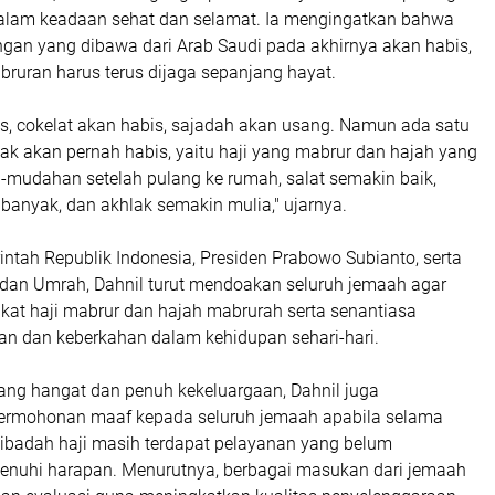
alam keadaan sehat dan selamat. Ia mengingatkan bahwa
ngan yang dibawa dari Arab Saudi pada akhirnya akan habis,
bruran harus terus dijaga sepanjang hayat.
s, cokelat akan habis, sajadah akan usang. Namun ada satu
dak akan pernah habis, yaitu haji yang mabrur dan hajah yang
mudahan setelah pulang ke rumah, salat semakin baik,
banyak, dan akhlak semakin mulia," ujarnya.
ntah Republik Indonesia, Presiden Prabowo Subianto, serta
 dan Umrah, Dahnil turut mendoakan seluruh jemaah agar
kat haji mabrur dan hajah mabrurah serta senantiasa
tan dan keberkahan dalam kehidupan sehari-hari.
ng hangat dan penuh kekeluargaan, Dahnil juga
rmohonan maaf kepada seluruh jemaah apabila selama
ibadah haji masih terdapat pelayanan yang belum
nuhi harapan. Menurutnya, berbagai masukan dari jemaah