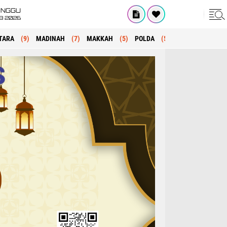
INGGU
8 2026
TARA
(9)
MADINAH
(7)
MAKKAH
(5)
POLDA
(5)
KRIMINAL
(1)