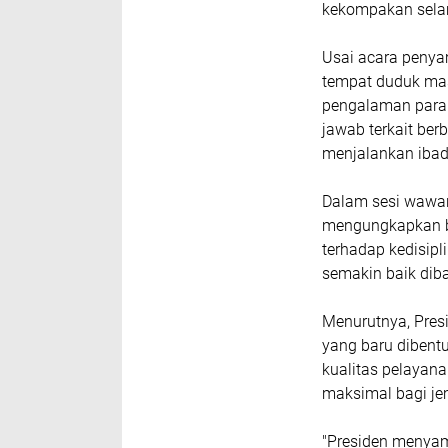
kekompakan selam
Usai acara penya
tempat duduk mas
pengalaman para 
jawab terkait ber
menjalankan ibad
Dalam sesi wawa
mengungkapkan b
terhadap kedisipl
semakin baik dib
Menurutnya, Pres
yang baru dibent
kualitas pelaya
maksimal bagi j
"Presiden menyamp