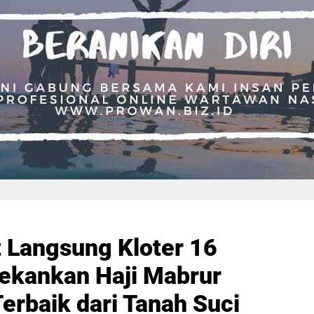
 Langsung Kloter 16
ekankan Haji Mabrur
erbaik dari Tanah Suci