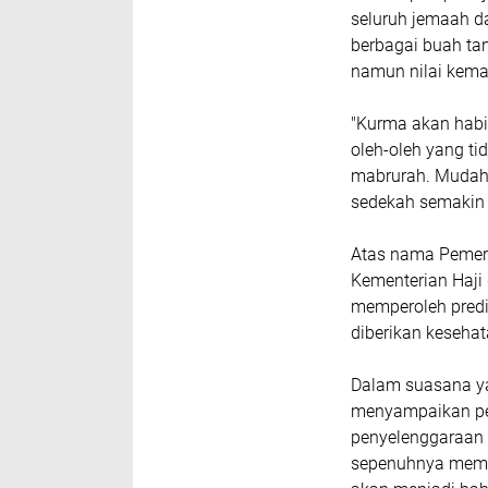
seluruh jemaah d
berbagai buah ta
namun nilai kema
"Kurma akan habi
oleh-oleh yang ti
mabrurah. Mudah-
sedekah semakin 
Atas nama Pemeri
Kementerian Haji
memperoleh predi
diberikan keseha
Dalam suasana ya
menyampaikan pe
penyelenggaraan 
sepenuhnya meme