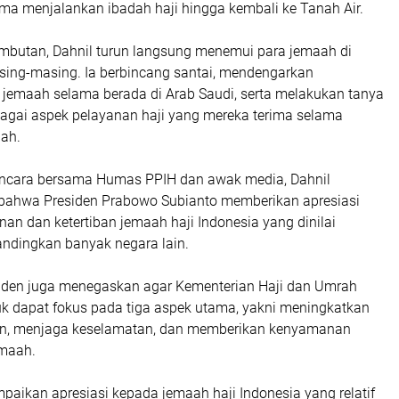
a menjalankan ibadah haji hingga kembali ke Tanah Air.
mbutan, Dahnil turun langsung menemui para jemaah di
ing-masing. Ia berbincang santai, mendengarkan
jemaah selama berada di Arab Saudi, serta melakukan tanya
bagai aspek pelayanan haji yang mereka terima selama
ah.
ncara bersama Humas PPIH dan awak media, Dahnil
ahwa Presiden Prabowo Subianto memberikan apresiasi
inan dan ketertiban jemaah haji Indonesia yang dinilai
andingkan banyak negara lain.
iden juga menegaskan agar Kementerian Haji dan Umrah
uk dapat fokus pada tiga aspek utama, yakni meningkatkan
nan, menjaga keselamatan, dan memberikan kenyamanan
emaah.
aikan apresiasi kepada jemaah haji Indonesia yang relatif