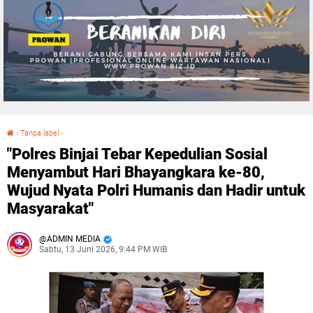
›
Tanpa label
›
"Polres Binjai Tebar Kepedulian Sosial Menyambut Hari Bhayangkara ke-80, Wujud Nyata Polri Humanis dan Hadir untuk Masyarakat"
"Polres Binjai Tebar Kepedulian Sosial
Menyambut Hari Bhayangkara ke-80,
Wujud Nyata Polri Humanis dan Hadir untuk
Masyarakat"
ADMIN MEDIA
Sabtu, 13 Juni 2026, 9:44 PM WIB