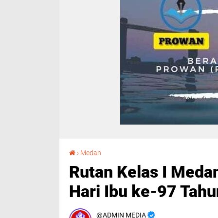
Rutan Kelas I Medan Gelar Upacara Peringatan Hari Ibu ke-97 Tahun 2025
›
Medan
Rutan Kelas I Meda
Hari Ibu ke-97 Tah
ADMIN MEDIA