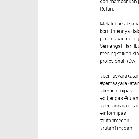
dan memberikan p
Rutan.
Melalui pelaksan
komitmennya dal
perempuan di lin
Semangat Hari Ibu
meningkatkan ki
profesional. (Dwi 
#pemasyarakatan
#pemasyarakata
#kemenimipas
#ditjenpas #rut
#pemasyarakata
#infoimipas
#rutanmedan
#rutan1medan