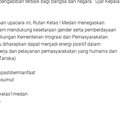
engabdian terbaik bagi bangsa dan negara.” Ujar Kepala
aan upacara ini, Rutan Kelas I Medan menegaskan
am mendukung kesetaraan gender serta pemberdayaan
gkungan Kementerian Imigrasi dan Pemasyarakatan.
 diharapkan dapat menjadi energi positif dalam
nerja dan pelayanan pemasyarakatan yang humanis dan
Tariska)
pastibermanfaat
nsumut
ankelas1medan
n