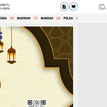
SABTU
8 2026
TARA
(9)
MADINAH
(7)
MAKKAH
(5)
POLDA
(5)
KRIMINAL
(1)