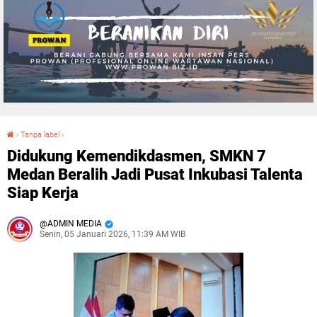
›
Tanpa label
›
Didukung Kemendikdasmen, SMKN 7 Medan Beralih Jadi Pusat Inkubasi Talenta Siap Kerja
Didukung Kemendikdasmen, SMKN 7
Medan Beralih Jadi Pusat Inkubasi Talenta
Siap Kerja
ADMIN MEDIA
Senin, 05 Januari 2026, 11:39 AM WIB